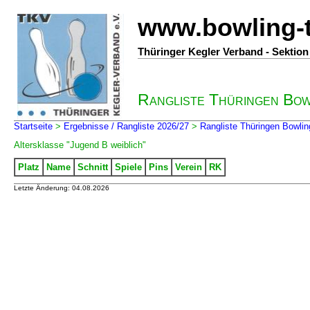
www.bowling-
Thüringer Kegler Verband - Sektio
Rangliste Thüringen Bo
Startseite
>
Ergebnisse / Rangliste 2026/27
>
Rangliste Thüringen Bowlin
Altersklasse "Jugend B weiblich"
Platz
Name
Schnitt
Spiele
Pins
Verein
RK
Letzte Änderung: 04.08.2026